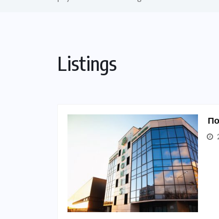
Listings
По
2