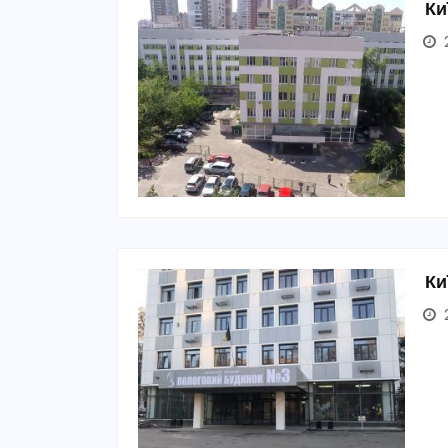
Ки
2
Ки
2