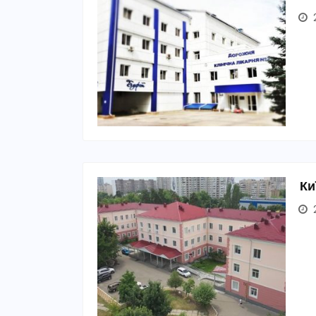
2
Ки
2