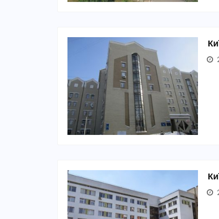
Ки
2
Ки
2