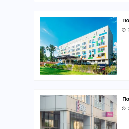
По
2
По
2