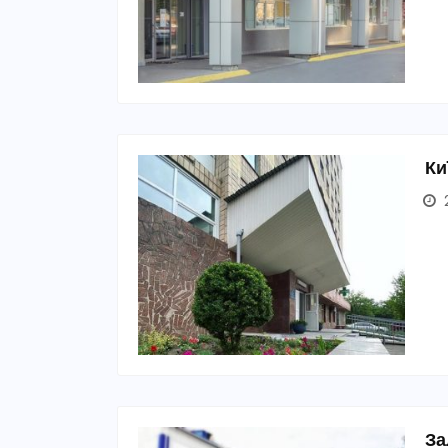
Ки
2
За