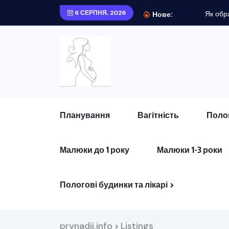
6 СЕРПНЯ, 2026
Нове:
Планування
Вагітність
Поло
Малюки до 1 року
Малюки 1-3 роки
Пологові будинки та лікарі
prynadii.info
Listings
>