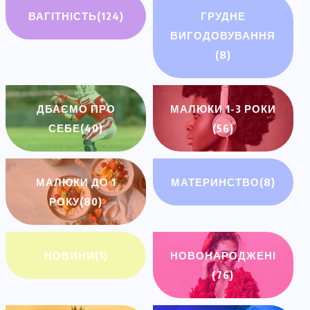
ВАГІТНІСТЬ
(124)
ГРУДНЕ
ВИГОДОВУВАННЯ
(8)
ДБАЄМО ПРО
МАЛЮКИ 1-3 РОКИ
СЕБЕ
(40)
(56)
МАЛЮКИ ДО 1
МАТЕРИНСТВО
(8)
РОКУ
(80)
НОВИНИ
(1)
НОВОНАРОДЖЕНІ
(76)