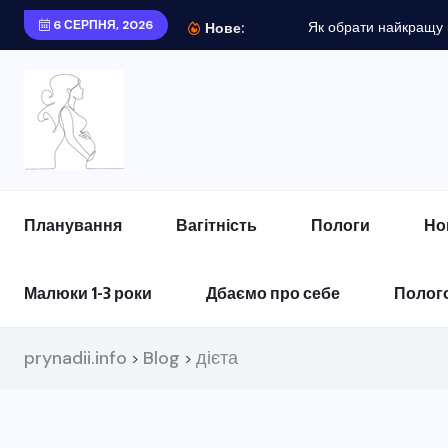
6 СЕРПНЯ, 2026
Як обрати найкращу к
Нове:
Планування
Вагітність
Пологи
Но
Малюки 1-3 роки
Дбаємо про себе
Полого
prynadii.info
Blog
дієта
>
>