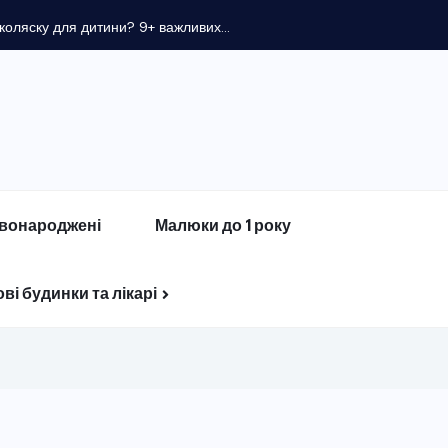
оляску для дитини? 9+ важливих...
вонароджені
Малюки до 1 року
ві будинки та лікарі