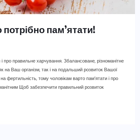
о потрібно пам’ятати!
 і про правильне харчування. Збалансоване, різноманітне
як на Ваш організм, так і на подальший розвиток Вашої
на фертильність, тому чоловікам варто пам’ятати і про
номанітним Щоб забезпечити правильний розвиток