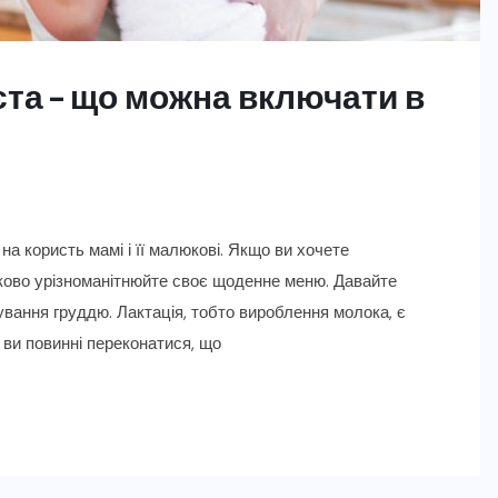
єта – що можна включати в
на користь мамі і її малюкові. Якщо ви хочете
зково урізноманітнюйте своє щоденне меню. Давайте
дування груддю. Лактація, тобто вироблення молока, є
 ви повинні переконатися, що