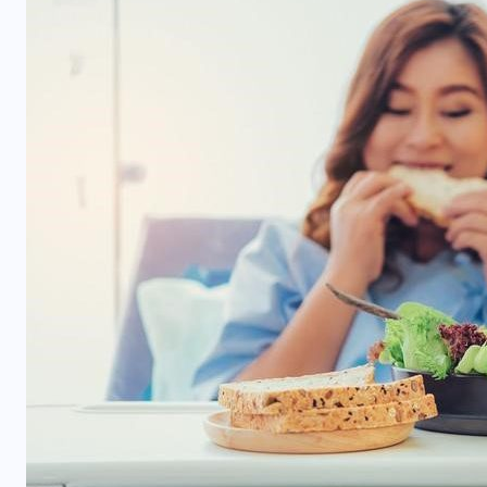
Як розпізнати та подолати
післяпологову депресію?
29 ТРАВНЯ, 2025