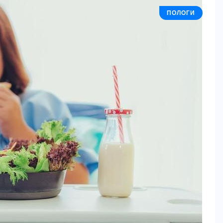
Як обрати найкращу коляску
ПОЛОГИ
для дитини? 9+ важливих
моментів
24 СЕРПНЯ, 2025