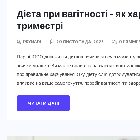
Дієта при вагітності – як 
триместрі
PRYNADII
20 ЛИСТОПАДА, 2023
0 COMME
Перші 1000 днів життя дитини починаються з моменту з
звички малюка. Ви маєте вплив на навчання свого малюка
про правильне харчування. Яку дієту слід дотримуватися 
впливає на ваше самопочуття, перебіг вагітності та здор
ЧИТАТИ ДАЛІ
ДБАЄМО ПРО СЕБЕ