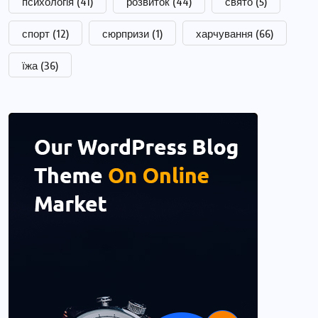
психологія
(41)
розвиток
(44)
свято
(5)
спорт
(12)
сюрпризи
(1)
харчування
(66)
їжа
(36)