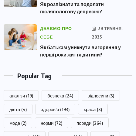
Як розпізнати та подолати
післяпологову депресію?
ДБАЄМО ПРО
29 ТРАВНЯ,
СЕБЕ
2025
Як батькам уникнути вигоряння у
перші роки життя дитини?
Popular Tag
аналізи
(19)
безпека
(24)
відносини
(5)
дієта
(4)
здоров'я
(193)
краса
(3)
мода
(2)
норми
(72)
поради
(264)