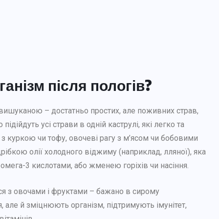
ганізм після пологів?
и вишуканою – достатньо простих, але поживних страв,
ідійдуть усі страви в одній каструлі, які легко та
з куркою чи тофу, овочеві рагу з м’ясом чи бобовими
рібкою олії холодного віджиму (наприклад, лляної), яка
омега-3 кислотами, або жменею горіхів чи насіння.
ся з овочами і фруктами – бажано в сирому
РІЗНЕ
я, але й зміцнюють організм, підтримують імунітет,
вітамінів.