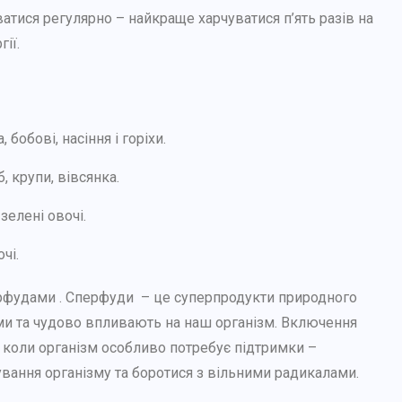
атися регулярно – найкраще харчуватися п’ять разів на
гії.
 бобові, насіння і горіхи.
, крупи, вівсянка.
зелені овочі.
чі.
перфудами . Сперфуди – це суперпродукти природного
ми та чудово впливають на наш організм. Включення
в, коли організм особливо потребує підтримки –
вання організму та боротися з вільними радикалами.