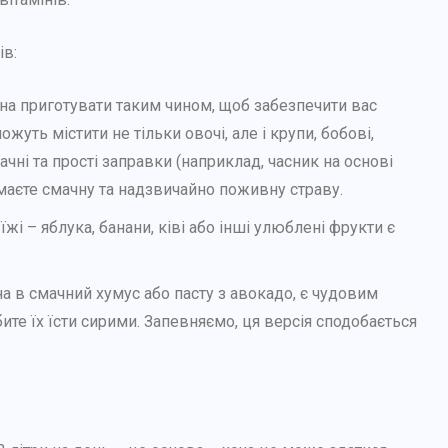
Як обрати найкращу коляску
для дитини? 9+ важливих
ів:
моментів
жна приготувати таким чином, щоб забезпечити вас
24 СЕРПНЯ, 2025
ь містити не тільки овочі, але і крупи, бобові,
мачні та прості заправки (наприклад, часник на основі
имаєте смачну та надзвичайно поживну страву.
 – яблука, банани, ківі або інші улюблені фрукти є
.
на в смачний хумус або пасту з авокадо, є чудовим
те їх їсти сирими. Запевняємо, ця версія сподобається