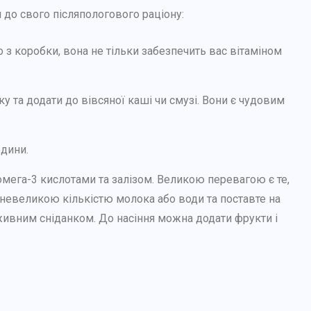
и до свого післяпологового раціону:
о з коробки, вона не тільки забезпечить вас вітаміном
ку та додати до вівсяної каші чи смузі. Вони є чудовим
юдини.
 омега-3 кислотами та залізом. Великою перевагою є те,
я невеликою кількістю молока або води та поставте на
живним сніданком. До насіння можна додати фрукти і