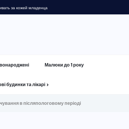
жей младенца
вонароджені
Малюки до 1 року
ві будинки та лікарі
арчування в післяпологовому періоді