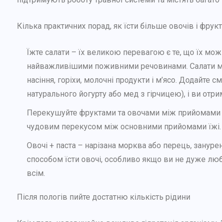
Як розпізнати та подолати
Кілька практичних порад, як їсти більше овочів і фрукт
післяпологову депресію?
Їжте салати – їх великою перевагою є те, що їх мо
29 ТРАВНЯ, 2025
найважливішими поживними речовинами. Салати можут
насіння, горіхи, молочні продукти і м’ясо. Додайте с
натурального йогурту або мед з гірчицею), і ви отр
Перекушуйте фруктами та овочами між прийомами їжі
чудовим перекусом між основними прийомами їжі
Овочі + паста – нарізана морква або перець, зануре
способом їсти овочі, особливо якщо ви не дуже люби
всім.
Після пологів пийте достатню кількість рідини