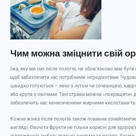
Чим можна зміцнити свій ор
Їжа, яку ми їмо після пологів, не обов’язково має бут
щоб забезпечити нас потрібними інгредієнтами. Чудово п
швидко готуються – лечо з нутом чи сочевицею, каррі 
або крупа з овочами. Такі страви можна «покращити» д
забезпечить нас ненасиченими жирними кислотами та 
Кожна жінка після пологів також повинна ознайомити
вигляді. Овочі та фрукти не тільки корисні для здоров’
ДБАЄМО ПРО СЕБЕ
підтримують роботу травної системи та містять багато 