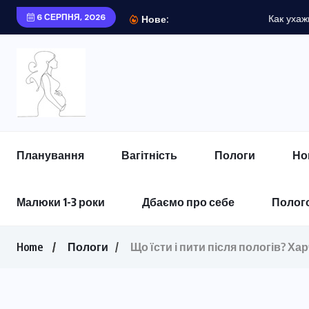
6 СЕРПНЯ, 2026
Как ухаживать за ко
Нове:
Планування
Вагітність
Пологи
Но
Малюки 1-3 роки
Дбаємо про себе
Полого
Home
Пологи
Що їсти і пити після пологів? Х