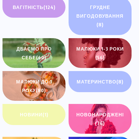
ВАГІТНІСТЬ
(124)
ГРУДНЕ
ВИГОДОВУВАННЯ
(8)
ДБАЄМО ПРО
МАЛЮКИ 1-3 РОКИ
СЕБЕ
(40)
(56)
МАЛЮКИ ДО 1
МАТЕРИНСТВО
(8)
РОКУ
(80)
НОВИНИ
(1)
НОВОНАРОДЖЕНІ
(76)