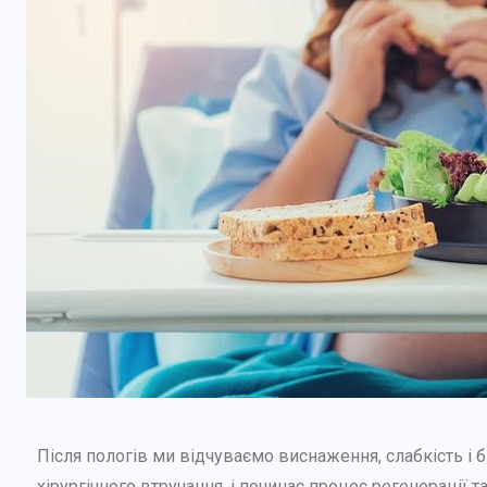
Після пологів ми відчуваємо виснаження, слабкість і 
хірургічного втручання, і починає процес регенерації т