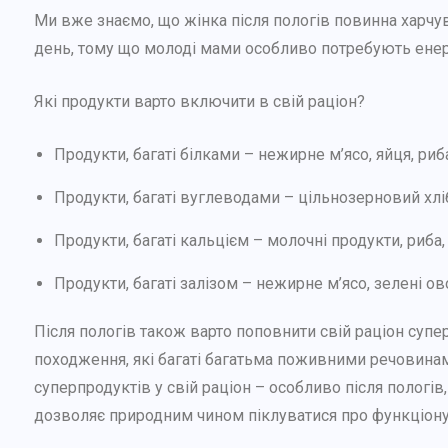
Ми вже знаємо, що жінка після пологів повинна харчув
день, тому що молоді мами особливо потребують енер
Які продукти варто включити в свій раціон?
Продукти, багаті білками – нежирне м’ясо, яйця, риба,
Продукти, багаті вуглеводами – цільнозерновий хліб
Продукти, багаті кальцієм – молочні продукти, риба, 
Продукти, багаті залізом – нежирне м’ясо, зелені ово
Після пологів також варто поповнити свій раціон су
походження, які багаті багатьма поживними речовина
суперпродуктів у свій раціон – особливо після пологі
дозволяє природним чином піклуватися про функціону