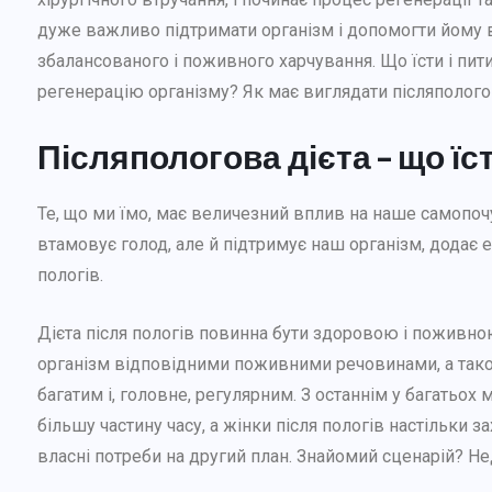
дуже важливо підтримати організм і допомогти йому в
збалансованого і поживного харчування. Що їсти і пити
регенерацію організму? Як має виглядати післяполого
Післяпологова дієта – що їс
Те, що ми їмо, має величезний вплив на наше самопочу
втамовує голод, але й підтримує наш організм, додає ен
пологів.
Дієта після пологів повинна бути здоровою і поживною
організм відповідними поживними речовинами, а тако
багатим і, головне, регулярним. З останнім у багатьох
більшу частину часу, а жінки після пологів настільк
власні потреби на другий план. Знайомий сценарій? Не