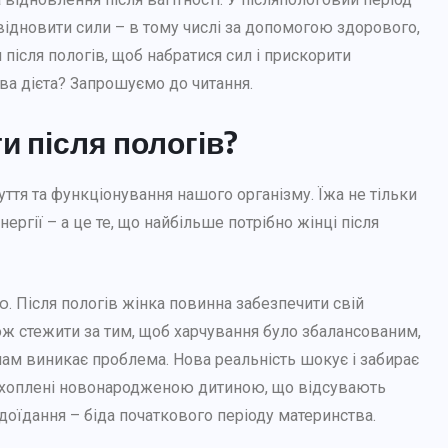
ідновити сили – в тому числі за допомогою здорового,
 після пологів, щоб набратися сил і прискорити
ва дієта? Запрошуємо до читання.
ти після пологів?
ття та функціонування нашого організму. Їжа не тільки
ергії – а це те, що найбільше потрібно жінці після
. Після пологів жінка повинна забезпечити свій
ж стежити за тим, щоб харчування було збалансованим,
 мам виникає проблема. Нова реальність шокує і забирає
и захоплені новонародженою дитиною, що відсувають
доїдання – біда початкового періоду материнства.