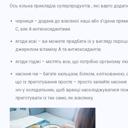
Ось кілька прикладів суперпродуктів , які варто додат
чорниця – додана до вівсяної каші або з’їдена прям
С, але й антиоксидантами.
ягоди асаї – ви можете придбати їх у вигляді порош
джерелом вітаміну А та антиоксидантів.
ягоди годжі – містять все, що потрібно організму л
насіння чіа – багате кальцієм, білком, клітковиною,
що їх приготування просте – просто залийте насінн
ніч у холодильник, щоб вранці насолоджуватися по
приготувати їх так само, як вівсянку.