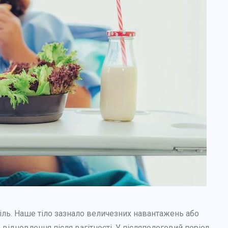
біль. Наше тіло зазнало величезних навантажень або
а відновлення після вагітності. У післяпологовий період