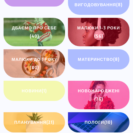
ВИГОДОВУВАННЯ
(8)
ДБАЄМО ПРО СЕБЕ
МАЛЮКИ 1-3 РОКИ
(40)
(56)
МАЛЮКИ ДО 1 РОКУ
МАТЕРИНСТВО
(8)
(80)
НОВИНИ
(1)
НОВОНАРОДЖЕНІ
(76)
ПЛАНУВАННЯ
(21)
ПОЛОГИ
(10)