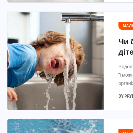
МАЛЮ
Чи 
діт
Водопр
її мож
організ
BY
PRY