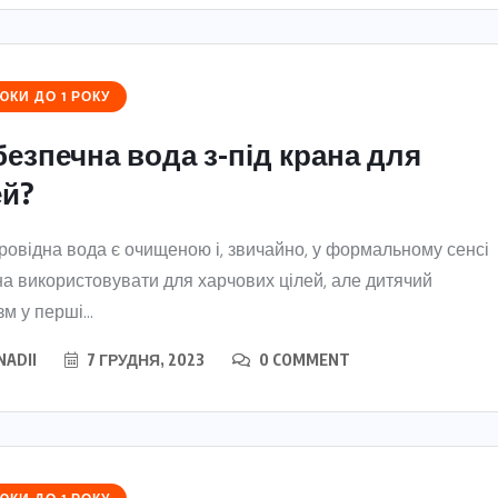
КИ ДО 1 РОКУ
безпечна вода з-під крана для
ей?
овідна вода є очищеною і, звичайно, у формальному сенсі
на використовувати для харчових цілей, але дитячий
м у перші...
NADII
7 ГРУДНЯ, 2023
0 COMMENT