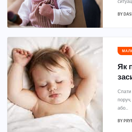
ситуаці
BY
DAS
МАЛЮ
Як 
зас
Спати 
поруч,
або...
BY
PRY