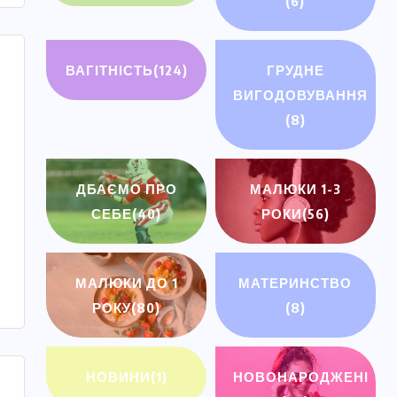
(6)
ВАГІТНІСТЬ
(124)
ГРУДНЕ
ВИГОДОВУВАННЯ
(8)
ДБАЄМО ПРО
МАЛЮКИ 1-3
СЕБЕ
(40)
РОКИ
(56)
МАЛЮКИ ДО 1
МАТЕРИНСТВО
РОКУ
(80)
(8)
НОВИНИ
(1)
НОВОНАРОДЖЕНІ