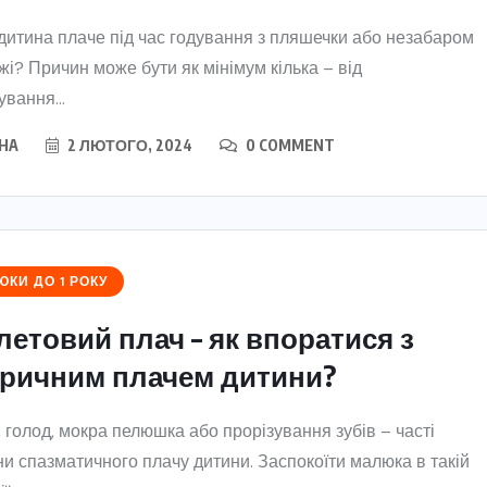
итина плаче під час годування з пляшечки або незабаром
їжі? Причин може бути як мінімум кілька – від
ування...
HA
2 ЛЮТОГО, 2024
0 COMMENT
КИ ДО 1 РОКУ
летовий плач – як впоратися з
еричним плачем дитини?
, голод, мокра пелюшка або прорізування зубів – часті
и спазматичного плачу дитини. Заспокоїти малюка в такій