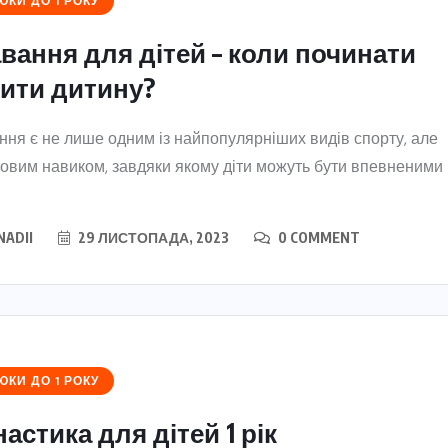
КИ ДО 1 РОКУ
вання для дітей – коли починати
ити дитину?
ня є не лише одним із найпопулярніших видів спорту, але
овим навиком, завдяки якому діти можуть бути впевненими
NADII
29 ЛИСТОПАДА, 2023
0 COMMENT
КИ ДО 1 РОКУ
настика для дітей 1 рік