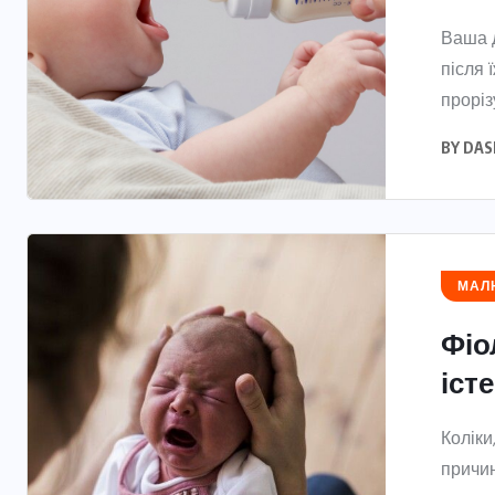
Ваша д
після 
проріз
BY
DAS
МАЛЮ
Фіо
іст
Коліки
причин