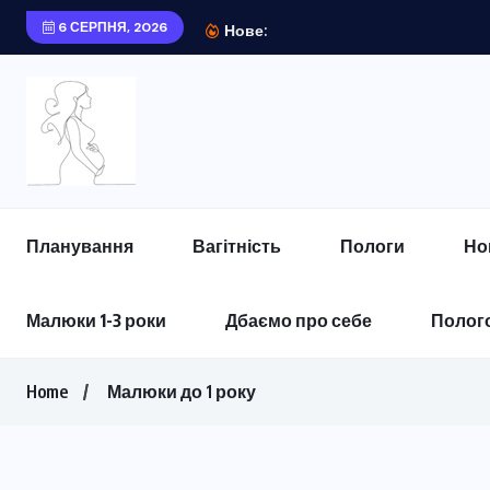
6 СЕРПНЯ, 2026
Как ухаживать за ко
Нове:
Планування
Вагітність
Пологи
Но
Малюки 1-3 роки
Дбаємо про себе
Полого
Home
Малюки до 1 року