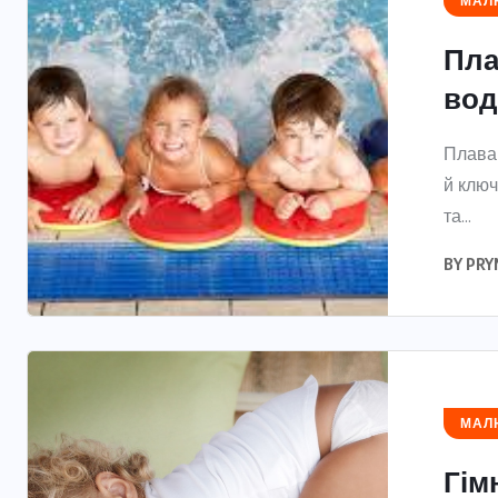
МАЛЮ
Пла
вод
Плаван
й ключ
та...
BY
PRY
МАЛЮ
Гім