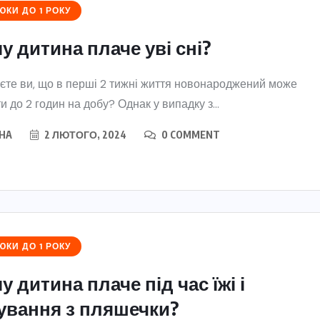
КИ ДО 1 РОКУ
у дитина плаче уві сні?
єте ви, що в перші 2 тижні життя новонароджений може
и до 2 годин на добу? Однак у випадку з...
HA
2 ЛЮТОГО, 2024
0 COMMENT
КИ ДО 1 РОКУ
у дитина плаче під час їжі і
ування з пляшечки?