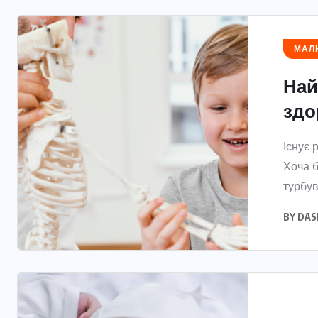
МАЛЮ
Най
здо
Існує 
Хоча б
турбув
BY
DAS