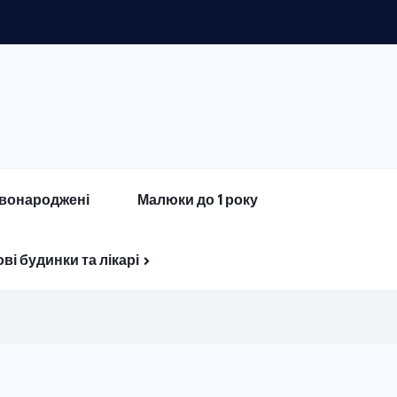
жей младенца
вонароджені
Малюки до 1 року
ві будинки та лікарі