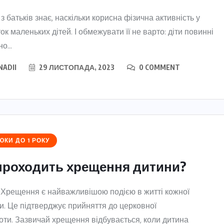
з батьків знає, наскільки корисна фізична активність у
РІЗНЕ
ок маленьких дітей. І обмежувати її не варто: діти повинні
о...
та
Як обрати найкращу
огову
коляску для дитини? 9+
NADII
29 ЛИСТОПАДА, 2023
0 COMMENT
важливих моментів
24 СЕРПНЯ, 2025
КИ ДО 1 РОКУ
проходить хрещення дитини?
 Хрещення є найважливішою подією в житті кожної
. Це підтверджує прийняття до церковної
оти. Зазвичай хрещення відбувається, коли дитина