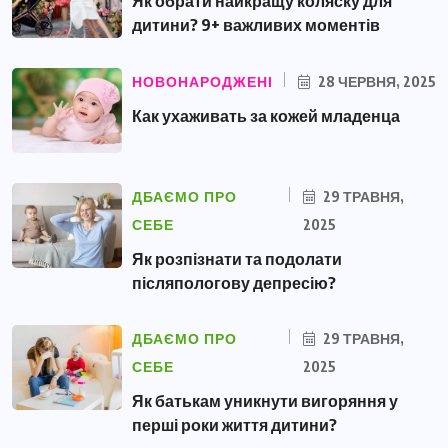
Як обрати найкращу коляску для
дитини? 9+ важливих моментів
НОВОНАРОДЖЕНІ
28 ЧЕРВНЯ, 2025
Как ухаживать за кожей младенца
ДБАЄМО ПРО
29 ТРАВНЯ,
СЕБЕ
2025
Як розпізнати та подолати
післяпологову депресію?
ДБАЄМО ПРО
29 ТРАВНЯ,
СЕБЕ
2025
Як батькам уникнути вигоряння у
перші роки життя дитини?