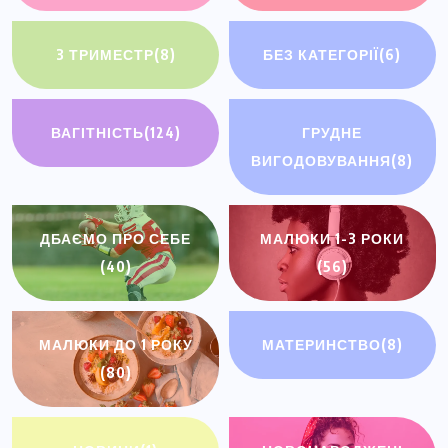
3 ТРИМЕСТР
(8)
БЕЗ КАТЕГОРІЇ
(6)
ВАГІТНІСТЬ
(124)
ГРУДНЕ
ВИГОДОВУВАННЯ
(8)
ДБАЄМО ПРО СЕБЕ
МАЛЮКИ 1-3 РОКИ
(40)
(56)
МАЛЮКИ ДО 1 РОКУ
МАТЕРИНСТВО
(8)
(80)