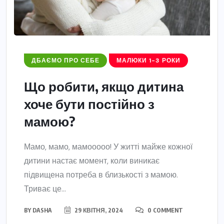
ДБАЄМО ПРО СЕБЕ
МАЛЮКИ 1-3 РОКИ
Що робити, якщо дитина
хоче бути постійно з
мамою?
Мамо, мамо, мамооооо! У житті майже кожної
дитини настає момент, коли виникає
підвищена потреба в близькості з мамою.
Триває це...
BY
DASHA
29 КВІТНЯ, 2024
0 COMMENT