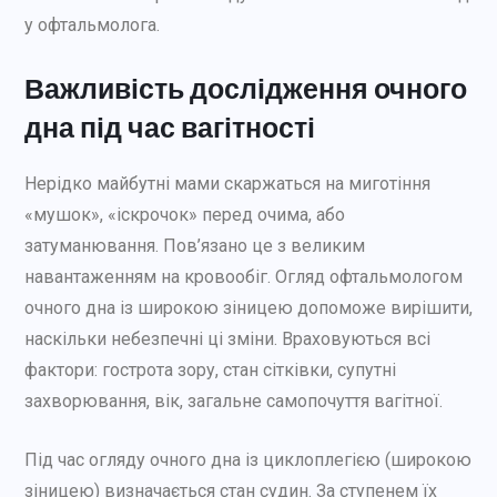
у офтальмолога.
Важливість дослідження очного
дна під час вагітності
Нерідко майбутні мами скаржаться на миготіння
«мушок», «іскрочок» перед очима, або
затуманювання. Пов’язано це з великим
навантаженням на кровообіг. Огляд офтальмологом
очного дна із широкою зіницею допоможе вирішити,
наскільки небезпечні ці зміни. Враховуються всі
фактори: гострота зору, стан сітківки, супутні
захворювання, вік, загальне самопочуття вагітної.
Під час огляду очного дна із циклоплегією (широкою
зіницею) визначається стан судин. За ступенем їх