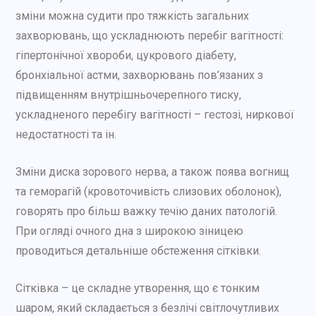
зміни можна судити про тяжкість загальних
захворювань, що ускладнюють перебіг вагітності:
гіпертонічної хвороби, цукрового діабету,
бронхіальної астми, захворювань пов’язаних з
підвищенням внутрішньочерепного тиску,
ускладненого перебігу вагітності – гестозі, ниркової
недостатності та ін.
Зміни диска зорового нерва, а також поява вогнищ
та геморагій (кровоточивість слизових оболонок),
говорять про більш важку течію даних патологій.
При огляді очного дна з широкою зіницею
проводиться детальніше обстеження сітківки.
Сітківка – це складне утворення, що є тонким
шаром, який складається з безлічі світлочутливих