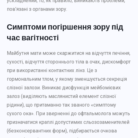
ускладнений, то, як правило, виникають проблеми,
пов’язані з органами зору.
Симптоми погіршення зору під
час вагітності
Майбутня мати може скаржитися на відчуття печіння,
сухості, відчуття стороннього тіла в очах, дискомфорт
при використанні контактних лінз. Це з
гормональним тлом, у якому зменшується секреція
слізної залози. Виникає дисфункція мейбомієвих
залоз (виділяють маслянистий елемент слізної
рідини), що притаманно так званого «симптому
сухого ока». При зверненні до офтальмолога можуть
призначатися краплі допустимих сльозозаменителей
(безконсервантних форм), підбирається очкова