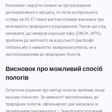
блоковані і відсутні ознаки на прогресування
дегенеративного процесу, то після контрольного
огляду на 35-37 тижні вагітна отримує висновок про
можливість природного розродження. Також ще слід
зазначити, що лазерна корекція зору (ЛАСІК, ФРК),
зроблена до вагітності за відсутності дистрофії
сітківки або з наявністю лазерокоагулянгів, не є
протипоказанням до природних пологів.
Висновок про можливий спосіб
пологів
Остаточне рішення про метод пологів приймає лише
акушер гінеколог. За наявності протипоказань до
природних пологів, офтальмолог дає висновок із
зазначенням рекомендації – “виключити потужний