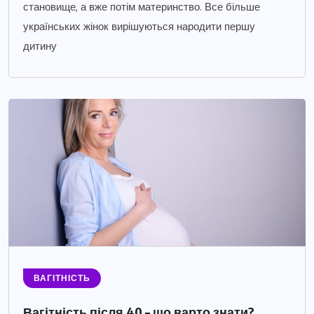
становище, а вже потім материнство. Все більше
українських жінок вирішуються народити першу
дитину
ВАГІТНІСТЬ
Вагітність після 40 – що варто знати?