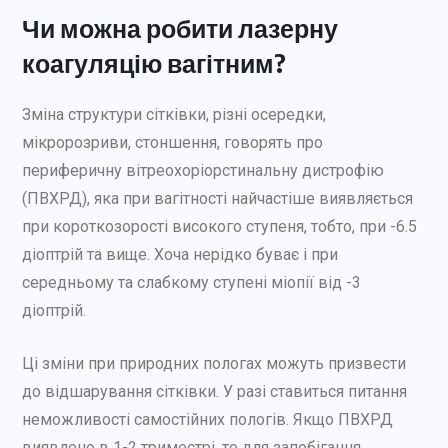
Чи можна робити лазерну
коагуляцію вагітним?
Зміна структури сітківки, різні осередки,
мікророзриви, стоншення, говорять про
периферичну вітреохоріорстинальну дистрофію
(ПВХРД), яка при вагітності найчастіше виявляється
при короткозорості високого ступеня, тобто, при -6.5
діоптрій та вище. Хоча нерідко буває і при
середньому та слабкому ступені міопії від -3
діоптрій.
Ці зміни при природних пологах можуть призвести
до відшарування сітківки. У разі ставиться питання
неможливості самостійних пологів. Якщо ПВХРД
виявлено в 1-2 триместрі, то для запобігання