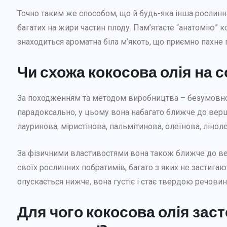
Точно таким же способом, що й будь-яка інша рослинн
багатих на жири частин плоду. Пам’ятаєте “анатомію”
знаходиться ароматна біла м’якоть, що приємно пахне г
Чи схожа кокосова олія на 
За походженням та методом виробництва – безумовно. 
парадоксально, у цьому вона набагато ближче до верш
лауринова, міристінова, пальмітинова, олеїнова, ліноле
За фізичними властивостями вона також ближче до вер
своїх рослинних побратимів, багато з яких не застига
опускається нижче, вона густіє і стає твердою речовин
Для чого кокосова олія зас