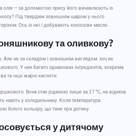
а олія — за допомогою пресу його вичавлюють із
 кокосу? Під твердим зовнішнім шаром у нього
оріхом. Ось із неї і добувають кокосове масло.
соняшникову та оливкову?
Але не за складом і зовнішнім виглядом: хоч як
кового. У них багато однакових інгредієнтів, зокрема
ва та інші жирні кислоти.
шкового. Вона стає рідиною лише за 27 °C, на відміну
ють навіть у холодильнику. Коли температура
ою білого кольору, що тане при дотику.
тосовується у дитячому