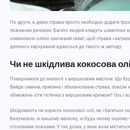
По-друге, в деякі страви просто необхідно додати трох
поживних речовин. Багато людей кладуть шматочок 
оливковою олією овочевий салат, щоб страва «заграла
дитячого харчування вдаються до такого ж методу.
Чи не шкідлива кокосова ол
Повернімося до аналогії з вершковим маслом. Що буд
Вийде смачна, приємна і збалансована страва, зовсім 
обмежень їсти тістечка з вершковим кремом? Ось і ві
Шкідливість чи користь кокосової олії, як і багатьох 
Безумовно, ні вашому малюку, ні будь-якому іншому 
столовими ложками. У тих дозах, у яких вона міститьс