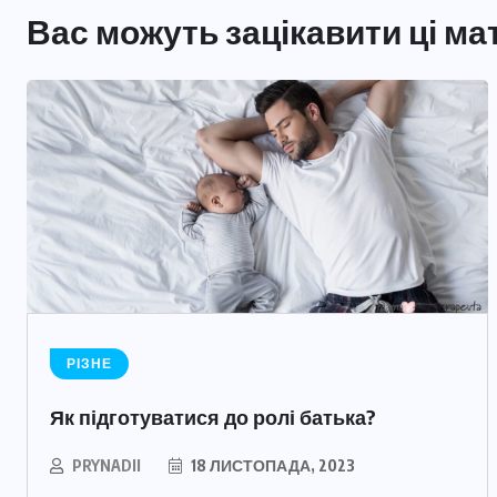
Вас можуть зацікавити ці ма
Як розпізнати та подолати
післяпологову депресію?
29 ТРАВНЯ, 2025
РІЗНЕ
Як підготуватися до ролі батька?
PRYNADII
18 ЛИСТОПАДА, 2023