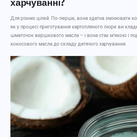
харчуванні?
Для різних цілей. По-перше, вона здатна змінювати ко
як у процесі приготування картопляного пюре ви кладе
шматочок вершкового масла – і вона стає м’якою і п
кокосового масла до складу дитячого харчування.