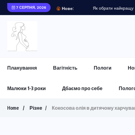
7 СЕРПНЯ, 2026
Як обрати найкращу коляску для дитини? 9+ важливих...
Нове:
Планування
Вагітність
Пологи
Но
Малюки 1-3 роки
Дбаємо про себе
Полого
Home
Різне
Кокосова олія в дитячому харчува