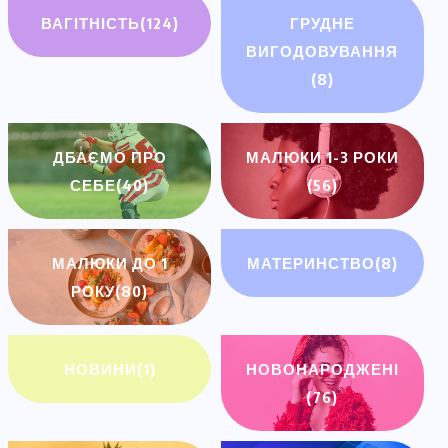
ВАГІТНІСТЬ
(124)
ГРУДНЕ
ВИГОДОВУВАННЯ
(8)
ДБАЄМО ПРО
МАЛЮКИ 1-3 РОКИ
СЕБЕ
(40)
(56)
МАЛЮКИ ДО 1
МАТЕРИНСТВО
(8)
РОКУ
(80)
НОВИНИ
(1)
НОВОНАРОДЖЕНІ
(76)