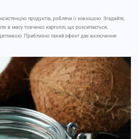
нсистенцію продуктів, роблячи її ніжнішою. Згадайте,
те в масу товченої картоплі, що розсипається,
одатливою. Приблизно такий ефект дає включення