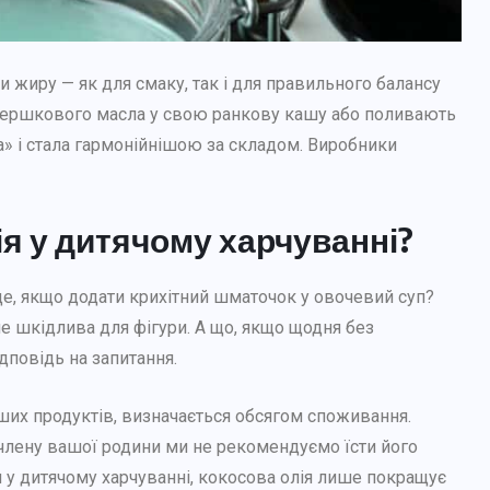
и жиру — як для смаку, так і для правильного балансу
вершкового масла у свою ранкову кашу або поливають
» і стала гармонійнішою за складом. Виробники
ія у дитячому харчуванні?
е, якщо додати крихітний шматочок у овочевий суп?
не шкідлива для фігури. А що, якщо щодня без
дповідь на запитання.
інших продуктів, визначається обсягом споживання.
члену вашої родини ми не рекомендуємо їсти його
я у дитячому харчуванні, кокосова олія лише покращує