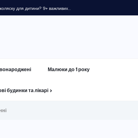
вонароджені
Малюки до 1 року
ві будинки та лікарі
нні