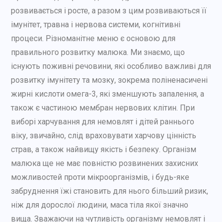
розвивається і росте, а разом з цим розвиваються її
імунітет, травна і нервова системи, когнітивні
процеси. Різноманітне меню є основою для
правильного розвитку малюка. Ми знаємо, що
існують поживні речовини, які особливо важливі для
розвитку імунітету та мозку, зокрема поліненасичені
жирні кислоти омега-3, які зменшують запалення, а
також є частиною мембран нервових клітин. При
виборі харчування для немовлят і дітей раннього
віку, звичайно, слід враховувати харчову цінність
страв, а також найвищу якість і безпеку. Організм
малюка ще не має повністю розвинених захисних
можливостей проти мікроорганізмів, і будь-яке
забруднення їжі становить для нього більший ризик,
ніж для дорослої людини, маса тіла якої значно
вища. Зважаючи на чутливість організму немовлят і