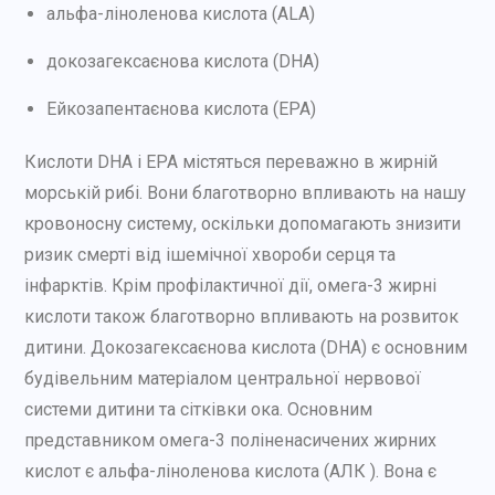
альфа-ліноленова кислота (ALA)
докозагексаєнова кислота (DHA)
Ейкозапентаєнова кислота (EPA)
Кислоти DHA і EPA містяться переважно в жирній
морській рибі. Вони благотворно впливають на нашу
кровоносну систему, оскільки допомагають знизити
ризик смерті від ішемічної хвороби серця та
інфарктів. Крім профілактичної дії, омега-3 жирні
кислоти також благотворно впливають на розвиток
дитини. Докозагексаєнова кислота (DHA) є основним
будівельним матеріалом центральної нервової
системи дитини та сітківки ока. Основним
представником омега-3 поліненасичених жирних
кислот є альфа-ліноленова кислота (АЛК ). Вона є