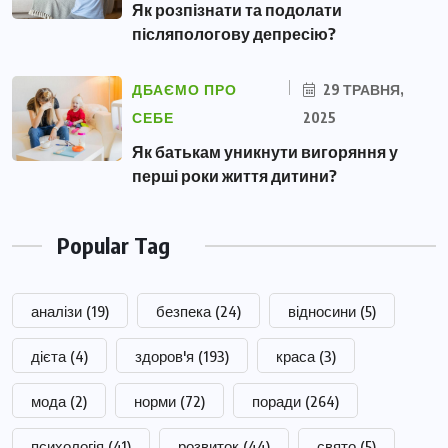
Як розпізнати та подолати
післяпологову депресію?
ДБАЄМО ПРО
29 ТРАВНЯ,
СЕБЕ
2025
Як батькам уникнути вигоряння у
перші роки життя дитини?
Popular Tag
аналізи
(19)
безпека
(24)
відносини
(5)
дієта
(4)
здоров'я
(193)
краса
(3)
мода
(2)
норми
(72)
поради
(264)
психологія
(41)
розвиток
(44)
свято
(5)