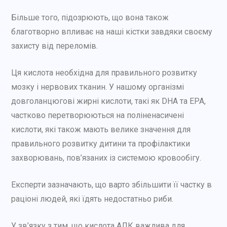
Більше того, підозрюють, що вона також
благотворно впливає на наші кістки завдяки своєму
захисту від переломів.
Ця кислота необхідна для правильного розвитку
мозку і нервових тканин. У нашому організмі
довголанцюгові жирні кислоти, такі як DHA та EPA,
частково перетворюються на поліненасичені
кислоти, які також мають велике значення для
правильного розвитку дитини та профілактики
захворювань, пов’язаних із системою кровообігу.
Експерти зазначають, що варто збільшити її частку в
раціоні людей, які їдять недостатньо риби.
У зв’язку з тим, що кислота АЛК важлива для