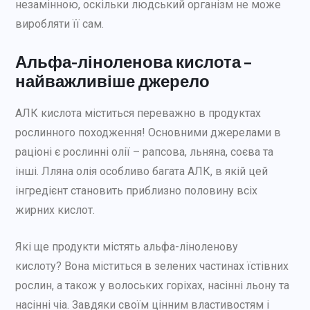
незамінною, оскільки людський організм не може
виробляти її сам.
Альфа-ліноленова кислота –
найважливіше джерело
АЛК кислота міститься переважно в продуктах
рослинного походження! Основними джерелами в
раціоні є рослинні олії – рапсова, льняна, соєва та
інші. Лляна олія особливо багата АЛК, в якій цей
інгредієнт становить приблизно половину всіх
жирних кислот.
Які ще продукти містять альфа-ліноленову
кислоту? Вона міститься в зелених частинах їстівних
рослин, а також у волоських горіхах, насінні льону та
насінні чіа. Завдяки своїм цінним властивостям і