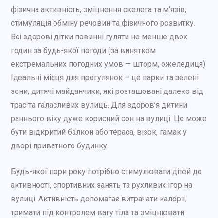
фізична активність, зміцнення скелета та м’язів,
стимуляція обміну речовин та фізичного розвитку.
Всі здорові дітки повинні гуляти не менше двох
годин за будь-якої погоди (за винятком
екстремальних погодних умов — шторм, ожеледиця).
Ідеальні місця для прогулянок – це парки та зелені
зони, дитячі майданчики, які розташовані далеко від
трас та галасливих вулиць. Для здоров’я дитини
раннього віку дуже корисний сон на вулиці. Це може
бути відкритий балкон або тераса, візок, гамак у
дворі приватного будинку.
Будь-якої пори року потрібно стимулювати дітей до
активності, спортивних занять та рухливих ігор на
вулиці. Активність допомагає витрачати калорії,
тримати під контролем вагу тіла та зміцнювати