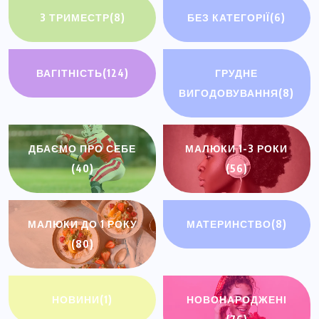
3 ТРИМЕСТР
(8)
БЕЗ КАТЕГОРІЇ
(6)
ВАГІТНІСТЬ
(124)
ГРУДНЕ
ВИГОДОВУВАННЯ
(8)
ДБАЄМО ПРО СЕБЕ
МАЛЮКИ 1-3 РОКИ
(40)
(56)
МАЛЮКИ ДО 1 РОКУ
МАТЕРИНСТВО
(8)
(80)
НОВИНИ
(1)
НОВОНАРОДЖЕНІ