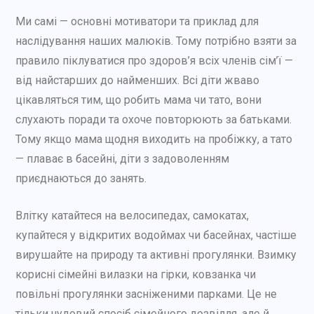
Ми самі — основні мотиватори та приклад для
наслідування наших малюків. Тому потрібно взяти за
правило піклуватися про здоров’я всіх членів сім’ї —
від найстарших до найменших. Всі діти жваво
цікавляться тим, що робить мама чи тато, вони
слухають поради та охоче повторюють за батьками.
Тому якщо мама щодня виходить на пробіжку, а тато
— плаває в басейні, діти з задоволенням
приєднаються до занять.
Влітку катайтеся на велосипедах, самокатах,
купайтеся у відкритих водоймах чи басейнах, частіше
вирушайте на природу та активні прогулянки. Взимку
корисні сімейні вилазки на гірки, ковзанка чи
повільні прогулянки засніженими парками. Це не
тільки чудовий спосіб сімейного дозвілля, але й