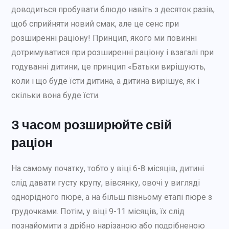
доводиться пробувати блюдо навіть з десяток разів,
щоб сприйняти новий смак, але це сенс при
розширенні раціону! Принцип, якого ми повинні
дотримуватися при розширенні раціону і взагалі при
годуванні дитини, це принцип «Батьки вирішують,
коли і що буде їсти дитина, а дитина вирішує, як і
скільки вона буде їсти.
З часом розширюйте свій
раціон
На самому початку, тобто у віці 6-8 місяців, дитині
слід давати густу крупу, вівсянку, овочі у вигляді
однорідного пюре, а на більш пізньому етапі пюре з
грудочками. Потім, у віці 9-11 місяців, їх слід
познайомити з дрібно нарізаною або подрібненою