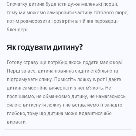
Спочатку дитина буде їсти дуже маленькі порції,
тому ми можемо заморозити частину готового пюре,
потім розморозити і розігріти в тій же пароварці-
блендері .
Як годувати дитину?
Готову страву ще потрібно якось подати малюкові.
Перш за все, дитина повинна сидіти стабільно та
підтримувати спину. Помістіть ложку в рот і дайте
дитині самостійно вичерпати з неї м’якоть. Не
поспішаємо, не обманюємо дитину, не намагаємось
силою витиснути ложку і не вставляємо її занадто
глибоко, тому що дитина може вдавитися або
вирвати.