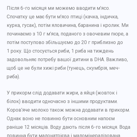
Після 6-го місяця ми можемо вводити м’ясо.
Спочатку це має бути м’ясо птиці (качка, індичка,
курка, гусак), потім яловичина, баранина і кролик. Ми
починаємо з 10 г м’яса, поданого з овочевим пюре, а
потім поступово збільшуємо до 20 г приблизно до
1 року. Що стосується риби, 1 риба на тиждень
задовольняє потребу вашої дитини в DHA. Важливо,
щоб це не були хижі риби (тунець, скумбрія, меч-
риба).
У прикорм слід додавати жири, а яйця (жовток і
білок) вводити одночасно з іншими продуктами.
Коров’яче молоко також можна додавати в прикорм.
Однак воно не повинно бути основним напоєм
раніше 12 місяців. Воду дають після 6-го місяця. Вода
повинна бути малонатрієва і маломінералізована.