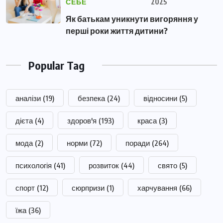
СЕБЕ
2025
Як батькам уникнути вигоряння у
перші роки життя дитини?
Popular Tag
аналізи
(19)
безпека
(24)
відносини
(5)
дієта
(4)
здоров'я
(193)
краса
(3)
мода
(2)
норми
(72)
поради
(264)
психологія
(41)
розвиток
(44)
свято
(5)
спорт
(12)
сюрпризи
(1)
харчування
(66)
їжа
(36)