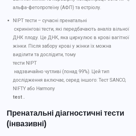
альфа-фетопротеїну (АФП) та естріолу.
NIPT тести – сучасні пренатальні
скринінгові тести, які передбачають аналіз вільної
ДНК плоду. Це ДНК, яка циркулює в крові вагітної
жінки. Після забору крові у жінки їх можна
виділити та дослідити, тому
тести NIPT
надзвичайно чутливі (понад 99%). Цей тип
дослідження включає, серед іншого: Тест SANCO,
NIFTY або Harmony
test .
Пренатальні діагностичні тести
(інвазивні)