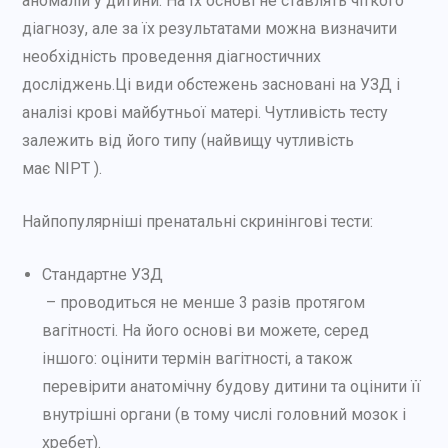
аномалій у дитини. На їх основі не ставлять чіткого
діагнозу, але за їх результатами можна визначити
необхідність проведення діагностичних
досліджень.Ці види обстежень засновані на УЗД і
аналізі крові майбутньої матері. Чутливість тесту
залежить від його типу (найвищу чутливість
має NIPT ).
Найпопулярніші пренатальні скринінгові тести:
Стандартне УЗД
– проводиться не менше 3 разів протягом
вагітності. На його основі ви можете, серед
іншого: оцінити термін вагітності, а також
перевірити анатомічну будову дитини та оцінити її
внутрішні органи (в тому числі головний мозок і
хребет).