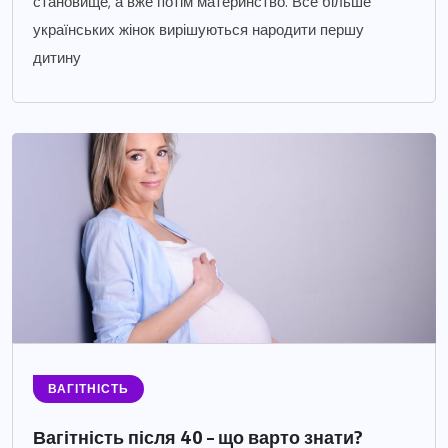
становище, а вже потім материнство. Все більше
українських жінок вирішуються народити першу
дитину
ВАГІТНІСТЬ
Вагітність після 40 – що варто знати?