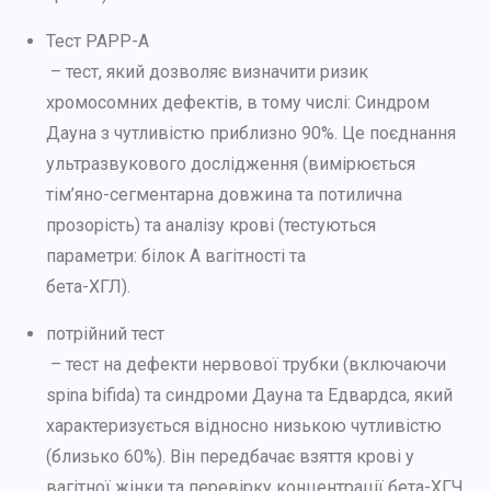
Тест PAPP-A
– тест, який дозволяє визначити ризик
хромосомних дефектів, в тому числі: Синдром
Дауна з чутливістю приблизно 90%. Це поєднання
ультразвукового дослідження (вимірюється
тім’яно-сегментарна довжина та потилична
прозорість) та аналізу крові (тестуються
параметри: білок А вагітності та
бета-ХГЛ
).
потрійний тест
– тест на дефекти нервової трубки (включаючи
spina bifida) та синдроми Дауна та Едвардса, який
характеризується відносно низькою чутливістю
(близько 60%). Він передбачає взяття крові у
вагітної жінки та перевірку концентрації бета-ХГЧ,