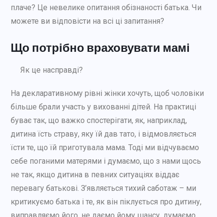
плаче? Це невелике опитання обізнаності батька. Чи
можете ви відповісти на всі ці запитання?
Що потрібно враховувати мамі
Як це насправді?
На декларативному рівні жінки хочуть, щоб чоловіки
більше брали участь у вихованні дітей. На практиці
буває так, що важко спостерігати, як, наприклад,
дитина їсть страву, яку їй дав тато, і відмовляється
їсти те, що їй приготувала мама. Тоді ми відчуваємо
себе поганими матерями і думаємо, що з нами щось
не так, якщо дитина в певних ситуаціях віддає
перевагу батькові. З’являється тихий саботаж – ми
критикуємо батька і те, як він піклується про дитину,
виправляємо його, не даємо йому шансу, думаємо,