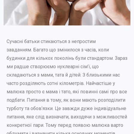
Сучасні батьки стикаються з непростим
завданням. Багато що змінилося з часів, коли
будинки для кількох поколінь були стандартом. Зараз
ми радше створюємо нуклеарні сім’ї, що
складаються з мами, тата й дітей. З близькими нас
часто розділяють сотні кілометрів. Найчастіше у
малюка просто є мама і тато, які повинні самі про все
подбати. Питання в тому, як вони мають розподілити
турботу та обов’язки. Це завжди дуже індивідуальне
питання, яке слід визначати, виходячи з можливостей
конкретної пари. Тому перед появою малюка варто
обдумати і визначити кілька основних моментів.