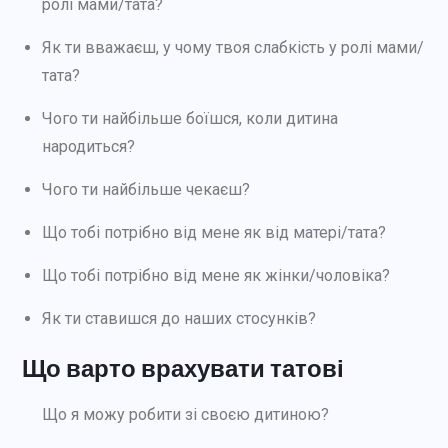
ролі мами/тата?
Як ти вважаєш, у чому твоя слабкість у ролі мами/
тата?
Чого ти найбільше боїшся, коли дитина
народиться?
Чого ти найбільше чекаєш?
Що тобі потрібно від мене як від матері/тата?
Що тобі потрібно від мене як жінки/чоловіка?
Як ти ставишся до наших стосунків?
Що варто врахувати татові
Що я можу робити зі своєю дитиною?