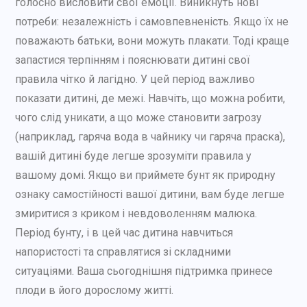
голосно висловити свої емоції. Виникнуть нові
потреби: незалежність і самовпевненість. Якщо їх не
поважають батьки, вони можуть плакати. Тоді краще
запастися терпінням і пояснювати дитині свої
правила чітко й лагідно. У цей період важливо
показати дитині, де межі. Навчіть, що можна робити,
чого слід уникати, а що може становити загрозу
(наприклад, гаряча вода в чайнику чи гаряча праска),
вашій дитині буде легше зрозуміти правила у
вашому домі. Якщо ви приймете бунт як природну
ознаку самостійності вашої дитини, вам буде легше
змиритися з криком і невдоволенням малюка.
Період бунту, і в цей час дитина навчиться
напористості та справлятися зі складними
ситуаціями. Ваша сьогоднішня підтримка принесе
плоди в його дорослому житті.