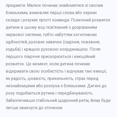
предмети. Малюк починає знайомитися зі своїми
близькими, вимовляє перші слова або окремі
склади і розуміє прості команди. Психічний розвиток
дитини в цьому віці пов’язаний з дозріванням
нервової системи, тобто набуттям когнітивних
здібностей, рухових навичок (сидіння, повзання,
ходьба) і кращою руховою координацією. Після
першого півріччя прискорюється і емоційний
розвиток. Це момент, коли дитина починає
відкривати свою особистість і відчуває такі емоції,
як радість, цікавість, прихильність, страх перед
незнайомцями або розлука з близькими. Дитині до
року подобається рутина і передбачуваність.
Забезпечивши стабільний щоденний ритм, йому буде
легше звикнути до оточення.