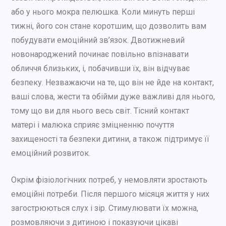
або у нього мокра пелюшка. Коли минуть перші
тижні, його сон стане коротшим, що дозволить вам
побудувати емоційний зв’язок. Двотижневий
новонароджений починає повільно впізнавати
обличчя близьких, і, побачивши їх, він відчуває
безпеку. Незважаючи на те, що він не йде на контакт,
ваші слова, жести та обійми дуже важливі для нього,
тому що ви для нього весь світ. Тісний контакт
матері і малюка сприяє зміцненню почуття
захищеності та безпеки дитини, а також підтримує її
емоційний розвиток.
Окрім фізіологічних потреб, у немовляти зростають
емоційні потреби. Після першого місяця життя у них
загострюються слух і зір. Стимулювати їх можна,
розмовляючи з дитиною і показуючи цікаві