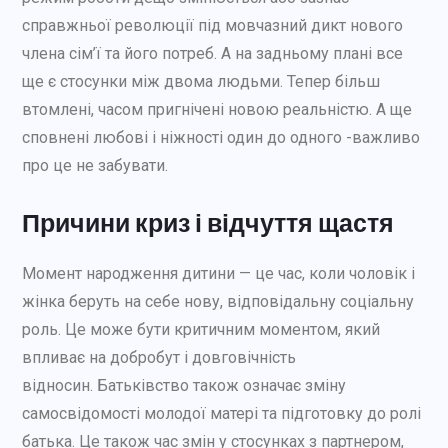
справжньої революції під мовчазний дикт нового
члена сім’ї та його потреб. А на задньому плані все
ще є стосунки між двома людьми. Тепер більш
втомлені, часом пригнічені новою реальністю. А ще
сповнені любові і ніжності один до одного -важливо
про це не забувати.
Причини криз і відчуття щастя
Момент народження дитини — це час, коли чоловік і
жінка беруть на себе нову, відповідальну соціальну
роль. Це може бути критичним моментом, який
впливає на добробут і довговічність
відносин. Батьківство також означає зміну
самосвідомості молодої матері та підготовку до ролі
батька. Це також час змін у стосунках з партнером,