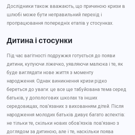
Дослідники також вважають, що причиною кризи в
шлюбі може бути неправильний перехід і
пропрацювання попередніх етапів у стосунках.
Дитина і стосунки
Під час вагітності подружжя готується до появи
дитини, купуючи ліжечко, уявляючи малюка і те, як
буде виглядати нове життя з моменту
народження. Однак виникнення кризи рідко
береться до уваги: це все ще табуйована тема серед
батьків, у допологових школах та інших
середовищах, пов’язаних з вихованням дітей. Після
народження молодих батьків дивує багато аспектів:
не тільки те, скільки нових обов’язків пов’язано з
доглядом за дитиною, але і те, наскільки поява