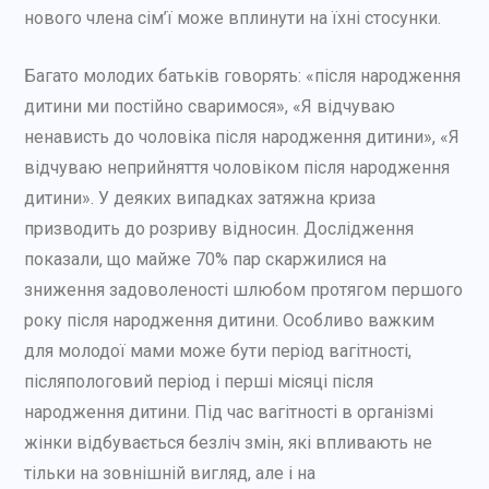
нового члена сім’ї може вплинути на їхні стосунки.
Багато молодих батьків говорять: «після народження
дитини ми постійно сваримося», «Я відчуваю
ненависть до чоловіка після народження дитини», «Я
відчуваю неприйняття чоловіком після народження
дитини». У деяких випадках затяжна криза
призводить до розриву відносин. Дослідження
показали, що майже 70% пар скаржилися на
зниження задоволеності шлюбом протягом першого
року після народження дитини. Особливо важким
для молодої мами може бути період вагітності,
післяпологовий період і перші місяці після
народження дитини. Під час вагітності в організмі
жінки відбувається безліч змін, які впливають не
тільки на зовнішній вигляд, але і на