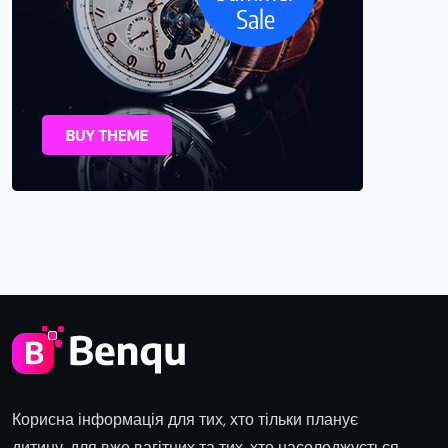
Корисна інформація для тих, хто тільки планує
дитину, для вже вагітних та тих, хто насолоджується