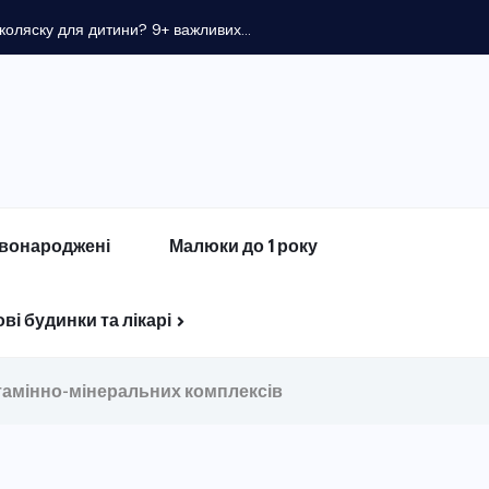
оляску для дитини? 9+ важливих...
вонароджені
Малюки до 1 року
ві будинки та лікарі
тамінно-мінеральних комплексів