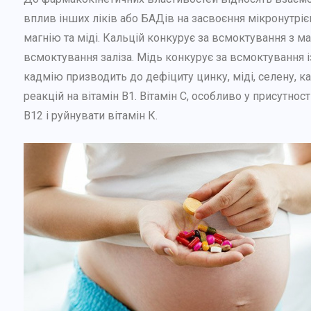
вплив інших ліків або БАДів на засвоєння мікронутр
магнію та міді. Кальцій конкурує за всмоктування з 
всмоктування заліза. Мідь конкурує за всмоктування 
кадмію призводить до дефіциту цинку, міді, селену, к
реакцій на вітамін В1. Вітамін С, особливо у присутності
В12 і руйнувати вітамін К.