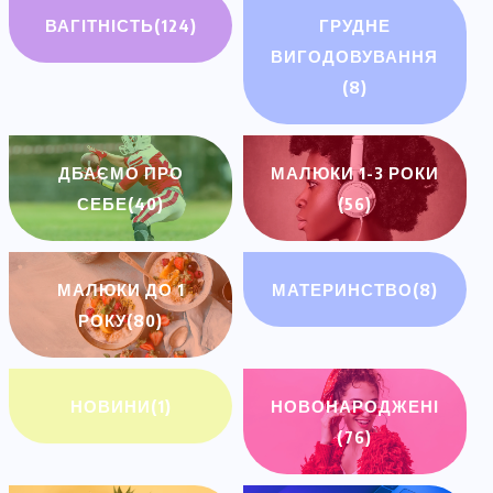
ВАГІТНІСТЬ
(124)
ГРУДНЕ
ВИГОДОВУВАННЯ
(8)
ДБАЄМО ПРО
МАЛЮКИ 1-3 РОКИ
СЕБЕ
(40)
(56)
МАЛЮКИ ДО 1
МАТЕРИНСТВО
(8)
РОКУ
(80)
НОВИНИ
(1)
НОВОНАРОДЖЕНІ
(76)