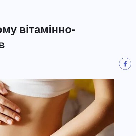
му вітамінно-
в