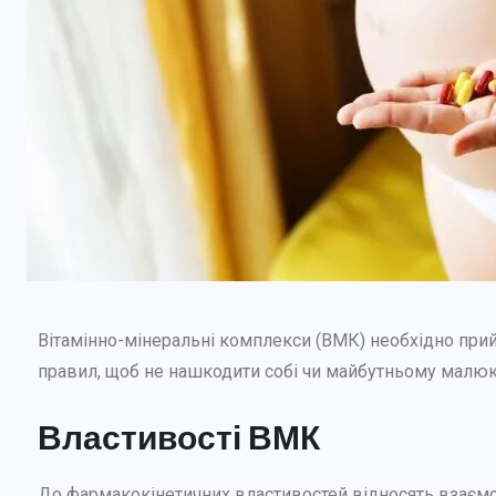
Вітамінно-мінеральні комплекси (ВМК) необхідно при
правил, щоб не нашкодити собі чи майбутньому малюк
Властивості ВМК
До фармакокінетичних властивостей відносять взаємод