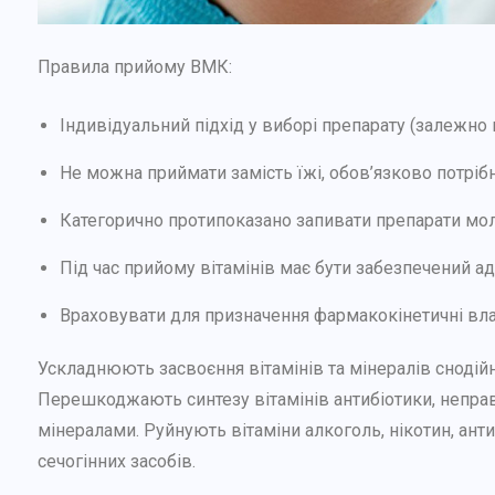
Правила прийому ВМК:
Індивідуальний підхід у виборі препарату (залежно в
Не можна приймати замість їжі, обов’язково потрібно
Категорично протипоказано запивати препарати мол
Під час прийому вітамінів має бути забезпечений 
Враховувати для призначення фармакокінетичні вла
Ускладнюють засвоєння вітамінів та мінералів снодійні
Перешкоджають синтезу вітамінів антибіотики, неправи
мінералами. Руйнують вітаміни алкоголь, нікотин, ант
сечогінних засобів.