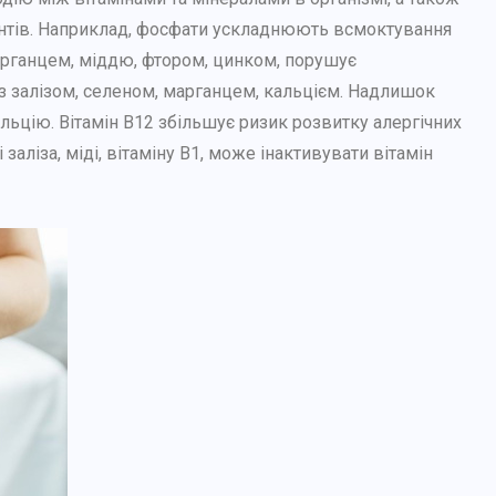
ієнтів. Наприклад, фосфати ускладнюють всмоктування
марганцем, міддю, фтором, цинком, порушує
із залізом, селеном, марганцем, кальцієм. Надлишок
альцію. Вітамін В12 збільшує ризик розвитку алергічних
 заліза, міді, вітаміну В1, може інактивувати вітамін