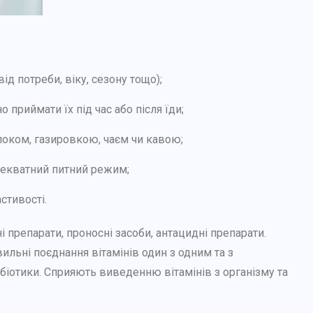
ід потреби, віку, сезону тощо);
 приймати їх під час або після їди;
оком, газировкою, чаєм чи кавою;
адекватний питний режим;
стивості.
 препарати, проносні засоби, антацидні препарати.
льні поєднання вітамінів один з одним та з
ибіотики. Сприяють виведенню вітамінів з організму та