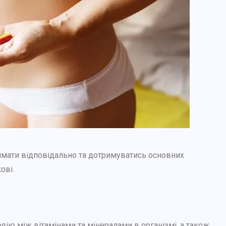
ймати відповідально та дотримуватись основних
ові.
ію між вітамінами та мінералами в організмі, а також