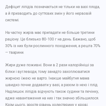
Дефіцит ліпідів позначається не тільки на вазі плода,
а й призводить до суттєвих змін у його нервовій
системі.
На частку жирів має припадати не більше третини
раціону. Це близько 80-100 г на день. Бажано, щоб
30% із них були рослинного походження, а решта 70%
— тварини.
Жири дуже поживні. Вони в 2 рази калорійніші за
білки і вуглеводи, тому занадто захоплюватися
жирною їжею не варто. Інакше майбутня мама
швидко почне додавати у вазі, а разом із нею і плід.
Надлишок ліпідів відчують також судини та печінку,
адже навантаження на них і так значно збільшилося.
Крім цього, зросте рівень холестерину у крові.