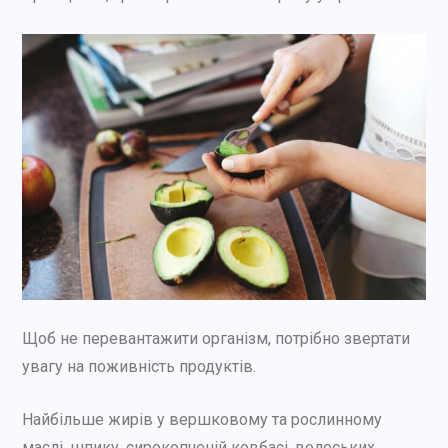
Щоб не перевантажити організм, потрібно звертати
увагу на поживність продуктів.
Найбільше жирів у вершковому та рослинному
маслі, шпику, сирокопченій ковбасі, волоських