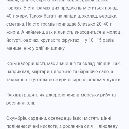
горіхах. У ста грамах цих продуктів міститься понад
40 г жиру. Також багаті на ліпіди шоколад, вершки,
сметана. На сто грамів припадає близько 20-40 г
жирів. А найменша їх кількість знаходиться в молоці,
йогурті, овочах, крупах та фруктах — у 10–15 разів
менше, ніж у олії чи шпику.
Крім калорійності, має значення та склад ліпідів. Так,
наприклад, маргарин, яловиче та бараняче сало, а
також інші тугоплавкі жири лікарі не рекомендують.
Фахівці радять як джерело жирів морську рибу та
рослинні олії.
Скумбрія, сардини, оселедець івасі містять цінні
поліненасичені кислоти, а рослинна олія — лінолеву