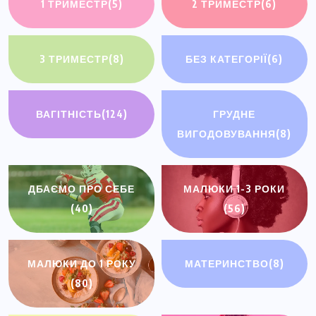
1 ТРИМЕСТР
(5)
2 ТРИМЕСТР
(6)
3 ТРИМЕСТР
(8)
БЕЗ КАТЕГОРІЇ
(6)
ВАГІТНІСТЬ
(124)
ГРУДНЕ
ВИГОДОВУВАННЯ
(8)
ДБАЄМО ПРО СЕБЕ
МАЛЮКИ 1-3 РОКИ
(40)
(56)
МАЛЮКИ ДО 1 РОКУ
МАТЕРИНСТВО
(8)
(80)