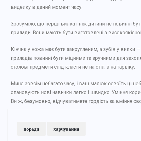
виделку в даний момент часу.
Як розпізнати та подолати
післяпологову депресію?
Зрозуміло, що перші вилка і ніж дитини не повинні бут
прилади. Вони мають бути виготовлені з високоякісної 
29 ТРАВНЯ, 2025
Кінчик у ножа має бути закругленим, а зубів у вилки — 
приладів повинні бути міцними та зручними для захопл
столові предмети слід класти не на стіл, а на тарілку.
Мине зовсім небагато часу, і ваш малюк освоїть ці неб
опановують нові навички легко і швидко. Уміння кор
Ви ж, безумовно, відчуватимете гордість за вміння св
поради
харчування