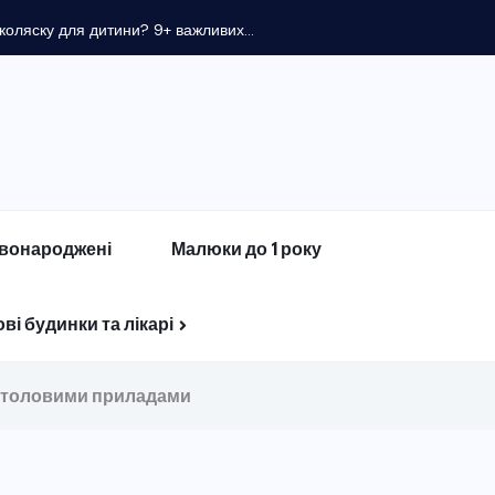
оляску для дитини? 9+ важливих...
вонароджені
Малюки до 1 року
ві будинки та лікарі
 столовими приладами