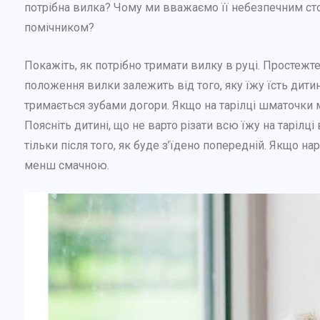
потрібна вилка? Чому ми вважаємо її небезпечним ст
помічником?
Покажіть, як потрібно тримати вилку в руці. Простежт
положення вилки залежить від того, яку їжу їсть дити
тримається зубами догори. Якщо на тарілці шматочки м
Поясніть дитині, що не варто різати всю їжу на тарілц
тільки після того, як буде з’їдено попередній. Якщо н
менш смачною.