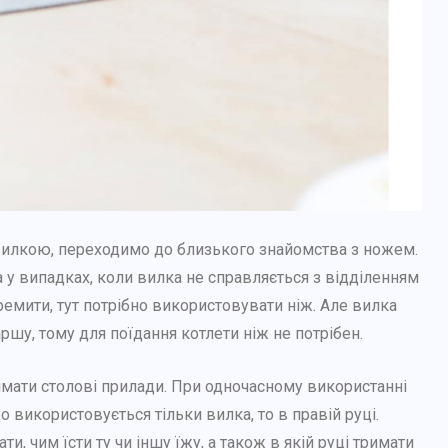
 вилкою, переходимо до близького знайомства з ножем.
 у випадках, коли вилка не справляється з відділенням
емити, тут потрібно використовувати ніж. Але вилка
ршу, тому для поїдання котлети ніж не потрібен.
римати столові прилади. При одночасному використанні
РІЗНЕ
 використовується тільки вилка, то в правій руці.
, чим їсти ту чи іншу їжу, а також в якій руці тримати