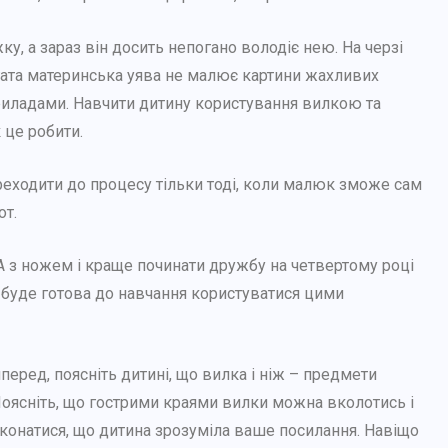
у, а зараз він досить непогано володіє нею. На черзі
ата материнська уява не малює картини жахливих
риладами. Навчити дитину користування вилкою та
 це робити.
ереходити до процесу тільки тоді, коли малюк зможе сам
от.
А з ножем і краще починати дружбу на четвертому році
а буде готова до навчання користуватися цими
еред, поясніть дитині, що вилка і ніж – предмети
Поясніть, що гострими краями вилки можна вколотись і
еконатися, що дитина зрозуміла ваше посилання. Навіщо