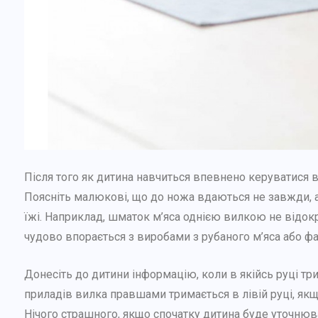
Після того як дитина навчиться впевнено керуватися
Поясніть малюкові, що до ножа вдаються не завжди, а
їжі. Наприклад, шматок м’яса однією вилкою не відокр
чудово впорається з виробами з рубаного м’яса або фа
Донесіть до дитини інформацію, коли в якійсь руці т
приладів вилка правшами тримається в лівій руці, якщо
Нічого страшного, якщо спочатку дитина буде уточнювати
ДБАЄМО ПРО СЕБЕ