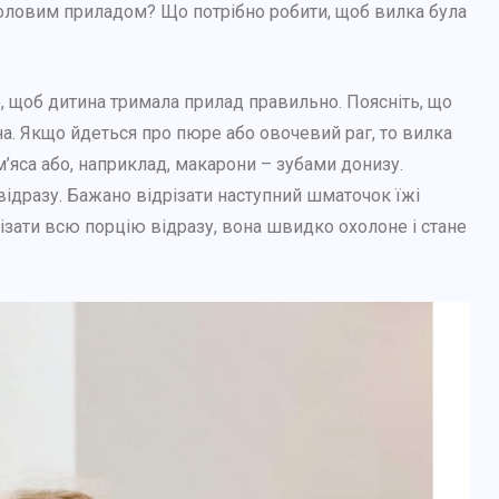
оловим приладом? Що потрібно робити, щоб вилка була
е, щоб дитина тримала прилад правильно. Поясніть, що
на. Якщо йдеться про пюре або овочевий раг, то вилка
’яса або, наприклад, макарони – зубами донизу.
і відразу. Бажано відрізати наступний шматочок їжі
арізати всю порцію відразу, вона швидко охолоне і стане