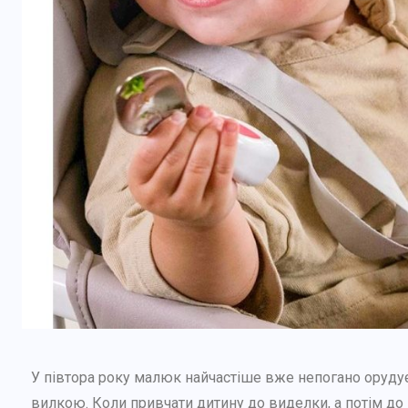
У півтора року малюк найчастіше вже непогано оруду
вилкою. Коли привчати дитину до виделки, а потім до 