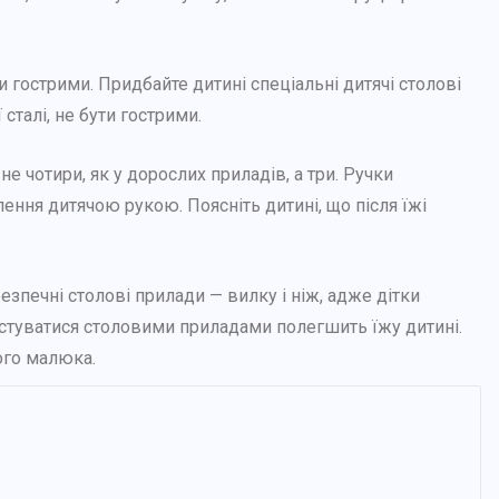
Як обрати найкращу коляску
для дитини? 9+ важливих
моментів
и гострими. Придбайте дитині спеціальні дитячі столові
сталі, не бути гострими.
24 СЕРПНЯ, 2025
не чотири, як у дорослих приладів, а три. Ручки
ення дитячою рукою. Поясніть дитині, що після їжі
езпечні столові прилади — вилку і ніж, адже дітки
истуватися столовими приладами полегшить їжу дитині.
ого малюка.