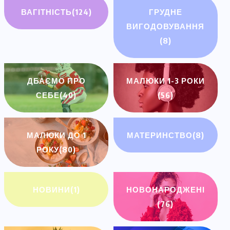
ВАГІТНІСТЬ
(124)
ГРУДНЕ
ВИГОДОВУВАННЯ
(8)
ДБАЄМО ПРО
МАЛЮКИ 1-3 РОКИ
СЕБЕ
(40)
(56)
МАЛЮКИ ДО 1
МАТЕРИНСТВО
(8)
РОКУ
(80)
НОВИНИ
(1)
НОВОНАРОДЖЕНІ
(76)