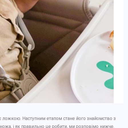
є ложкою. Наступним етапом стане його знайомство з
ножа, і як правильно це робити, ми розповімо нижче.