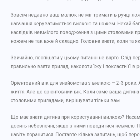
Зовсім недавно ваш малюк не міг тримати в ручці ложк
навчання керуватиметься вилкою та ножем. Нехай баг
наслідків невмілого поводження з цими столовими п
ножем не так вже й складно. Головне знати, коли та як
Звичайно, поспішати у цьому питанні не варто. Слід п
правильно взяти прилад, наколоти їжу і покласти її в р
Орієнтовний вік для знайомства з вилкою – 2-3 роки. 
життя. Але це орієнтовний вік. Коли саме ваша дитин
столовими приладами, вирішувати тільки вам.
Що має знати дитина при користуванні вилкою? Насамп
досить небезпечні, якщо з ними поводитися невміло. 
навіть поранитися. Поставте кілька запитань, щоб пер