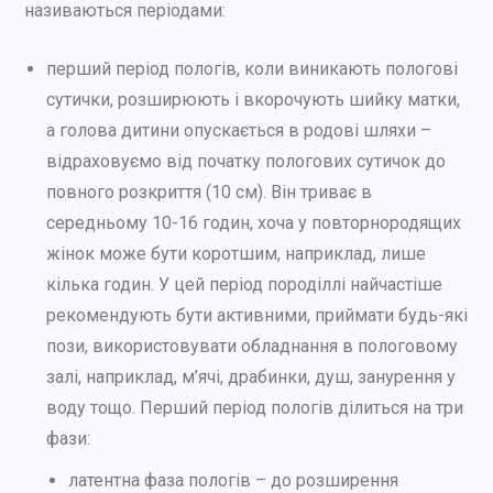
називаються періодами:
перший період пологів, коли виникають пологові
сутички, розширюють і вкорочують шийку матки,
а голова дитини опускається в родові шляхи –
відраховуємо від початку пологових сутичок до
повного розкриття (10 см). Він триває в
середньому 10-16 годин, хоча у повторнородящих
жінок може бути коротшим, наприклад, лише
кілька годин. У цей період породіллі найчастіше
рекомендують бути активними, приймати будь-які
пози, використовувати обладнання в пологовому
залі, наприклад, м’ячі, драбинки, душ, занурення у
воду тощо. Перший період пологів ділиться на три
фази:
латентна фаза пологів – до розширення