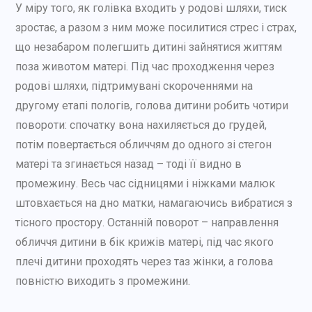
У міру того, як голівка входить у родові шляхи, тиск
зростає, а разом з ним може посилитися стрес і страх,
що незабаром полегшить дитині зайнятися життям
поза животом матері. Під час проходження через
родові шляхи, підтримувані скороченнями на
другому етапі пологів, голова дитини робить чотири
повороти: спочатку вона нахиляється до грудей,
потім повертається обличчям до одного зі стегон
матері та згинається назад – тоді її видно в
промежину. Весь час сідницями і ніжками малюк
штовхається на дно матки, намагаючись вибратися з
тісного простору. Останній поворот – направлення
обличчя дитини в бік крижів матері, під час якого
плечі дитини проходять через таз жінки, а голова
повністю виходить з промежини.