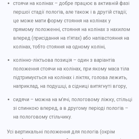
стоячи на колінах – добре працює в активній фазі
першої стадії пологів, але також і в другій стадії;
це може мати форму стояння на колінах у
прямому положенні, стояння на колінах з нахилом
вперед (присідання на п’ятах) або напівстояння на
колінах, тобто стояння на одному коліні,
колінно-ліктьова позиція – один з варіантів
положення стоячи на колінах, при якому маса тіла
підтримується на колінах і ліктях, голова лежить,
наприклад, на подушці, а сідниці витягнуті вгору,
сидячи – можна на м’ячі, пологовому ліжку, стільці
зі спинкою вперед, а в другому періоді пологів –
на пологовому стільчику.
Усі вертикальні положення для пологів (окрім