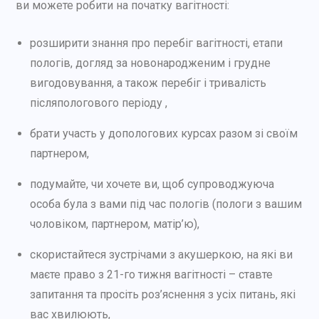
ви можете робити на початку вагітності:
розширити знання про перебіг вагітності, етапи
пологів, догляд за новонародженим і грудне
вигодовування, а також перебіг і тривалість
післяпологового періоду ,
брати участь у допологових курсах разом зі своїм
партнером,
подумайте, чи хочете ви, щоб супроводжуюча
особа була з вами під час пологів (пологи з вашим
чоловіком, партнером, матір’ю),
скористайтеся зустрічами з акушеркою, на які ви
маєте право з 21-го тижня вагітності – ставте
запитання та просіть роз’яснення з усіх питань, які
вас хвилюють,