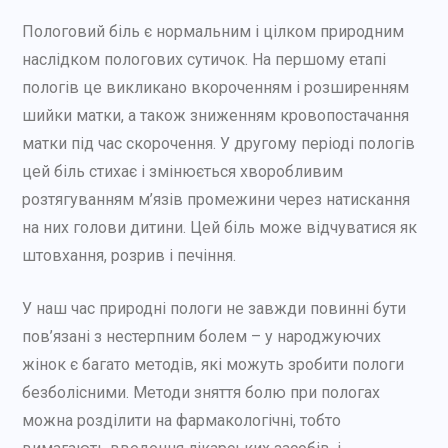
Пологовий біль є нормальним і цілком природним
наслідком пологових сутичок. На першому етапі
пологів це викликано вкороченням і розширенням
шийки матки, а також зниженням кровопостачання
матки під час скорочення. У другому періоді пологів
цей біль стихає і змінюється хворобливим
розтягуванням м’язів промежини через натискання
на них голови дитини. Цей біль може відчуватися як
штовхання, розрив і печіння.
У наш час природні пологи не завжди повинні бути
пов’язані з нестерпним болем – у народжуючих
жінок є багато методів, які можуть зробити пологи
безболісними. Методи зняття болю при пологах
можна розділити на фармакологічні, тобто