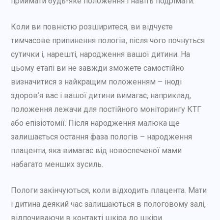
приймати будь-яке положення і навіть подрімати.
Коли ви повністю розширитеся, ви відчуєте
тимчасове припинення пологів, після чого почнуться
сутички і, нарешті, народження вашої дитини. На
цьому етапі ви не завжди зможете самостійно
визначитися з найкращим положенням – іноді
здоров’я вас і вашої дитини вимагає, наприклад,
положення лежачи для постійного моніторингу КТГ
або епізіотомії. Після народження малюка ще
залишається остання фаза пологів – народження
плаценти, яка вимагає від новоспеченої мами
набагато менших зусиль.
Пологи закінчуються, коли відходить плацента. Мати
і дитина деякий час залишаються в пологовому залі,
відпочиваючи в контакті шкіра до шкіри.