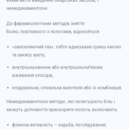
вимагають введення лікарських засобів, і
немедикаментозні.
До фармакологічних методів зняття
болю, пов’язаного з пологами, відносяться:
«звеселяючий газ», тобто вдихувана суміш кисню
та закису азоту,
внутрішньовенне або внутрішньом’язове
вживання опіоїдів,
епідуральна, спінальна анестезія або їх комбінація.
Немедикаментозні методи , які полегшують біль і
можуть допомогти прискорити пологи, включають:
фізична активність – ходьба, погойдування,