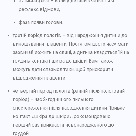
активна фаза – коли у дитини з’являється
рефлекс відмови,
фаза появи голови.
третій період пологів – від народження дитини до
виношування плаценти. Протягом цього часу мати
зазвичай лежить на спині, а дитина кладеться їй на
груди в контакті шкіра до шкіри. Вам також
можуть дати спазмолітики, щоб прискорити
відродження плаценти
четвертий період пологів (ранній післяпологовий
період) – час 2-годинного пильного
спостереження після народження дитини. Триває
контакт «шкіра до шкіри», рекомендовано
перший раз прикласти новонародженого до
грудей.