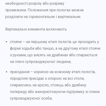
необхідності розрізу або розриву
промежини. Положення при пологах можна
розділити на горизонтальне і вертикальне.
Вертикальні елементи включають:
стоячи – на першому етапі пологів це проходить у
формі ходьби або танцю, а на другому етапі стоячи
з руками, що висять на драбинах або спираються
на плечі супроводжуючої людини,
присідання – корисно на кожному етапі пологів;
породілля присідає з опорою на всі стопи,
спираючись на крісло, стілець або драбину
попереду або використовуючи підтримку зі спини
супроводжуючої особи,