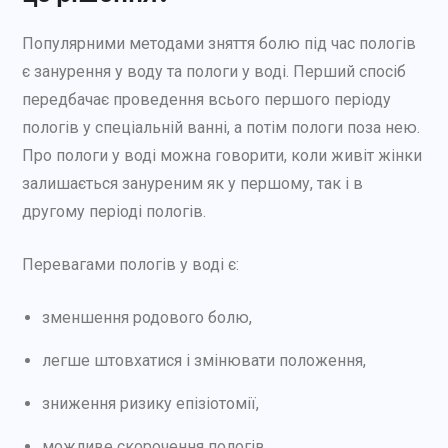
Популярними методами зняття болю під час пологів
є занурення у воду та пологи у воді. Перший спосіб
передбачає проведення всього першого періоду
пологів у спеціальній ванні, а потім пологи поза нею.
Про пологи у воді можна говорити, коли живіт жінки
залишається зануреним як у першому, так і в
другому періоді пологів.
Перевагами пологів у воді є:
зменшення родового болю,
легше штовхатися і змінювати положення,
зниження ризику епізіотомії,
можливе скорочення пологів,