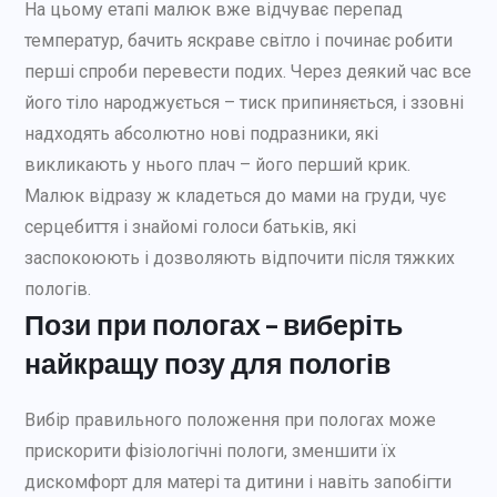
На цьому етапі малюк вже відчуває перепад
температур, бачить яскраве світло і починає робити
перші спроби перевести подих. Через деякий час все
його тіло народжується – тиск припиняється, і ззовні
надходять абсолютно нові подразники, які
викликають у нього плач – його перший крик.
Малюк відразу ж кладеться до мами на груди, чує
серцебиття і знайомі голоси батьків, які
заспокоюють і дозволяють відпочити після тяжких
пологів.
Пози при пологах – виберіть
найкращу позу для пологів
Вибір правильного положення при пологах може
прискорити фізіологічні пологи, зменшити їх
дискомфорт для матері та дитини і навіть запобігти