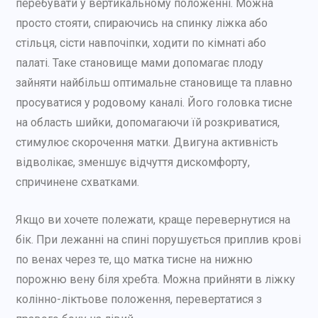
перебувати у вертикальному положенні. Можна
просто стояти, спираючись на спинку ліжка або
стільця, сісти навпочіпки, ходити по кімнаті або
палаті. Таке становище мами допомагає плоду
зайняти найбільш оптимальне становище та плавно
просуватися у родовому каналі. Його головка тисне
на область шийки, допомагаючи їй розкриватися,
стимулює скорочення матки. Двигуна активність
відволікає, зменшує відчуття дискомфорту,
спричинене схватками.
Якщо ви хочете полежати, краще перевернутися на
бік. При лежанні на спині порушується приплив крові
по венах через те, що матка тисне на нижню
порожню вену біля хребта. Можна прийняти в ліжку
колінно-ліктьове положення, перевертатися з