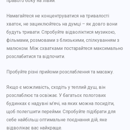
правого боку на лівий.
Намагайтеся не концентруватися на тривалості
хваток, не зациклюйтесь на думці – як довго вони
будуть тривати. Спробуйте відволіктися музикою,
фільмами, розмовами з близькими, спілкуванням з
малюком. Між схватками постарайтеся максимально
розслабитися та відпочити.
Пробуйте різні прийоми розслаблення та масажу.
Якщо є можливість, сходіть у теплий душ, він
розслаблює та освіжає. У багатьох пологових
будинках є надувні м’ячі, на яких можна посидіти,
щоб полегшити перейми. Спробуйте підібрати для
себе найбільш оптимальне поєднання дій, яке
відволікає вас найкраще.