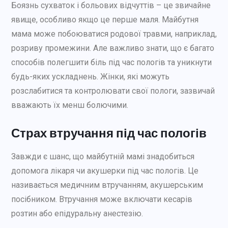
Боязнь сухваток і больових відчуттів – це звичайне
явище, особливо якщо це перше маля. Майбутня
мама може побоюватися родової травми, наприклад,
розриву промежини. Але важливо знати, що є багато
способів полегшити біль під час пологів та уникнути
будь-яких ускладнень. Жінки, які можуть
розслабитися та контролювати свої пологи, зазвичай
вважають їх менш болючими.
Страх втручання під час пологів
Завжди є шанс, що майбутній мамі знадобиться
допомога лікаря чи акушерки під час пологів. Це
називається медичним втручанням, акушерським
посібником. Втручання може включати кесарів
розтин або епідуральну анестезію.