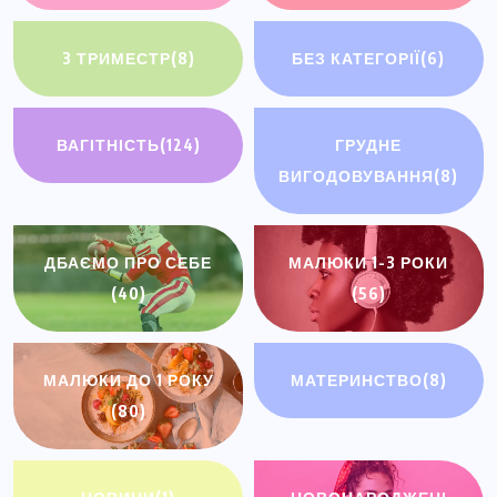
3 ТРИМЕСТР
(8)
БЕЗ КАТЕГОРІЇ
(6)
ВАГІТНІСТЬ
(124)
ГРУДНЕ
ВИГОДОВУВАННЯ
(8)
ДБАЄМО ПРО СЕБЕ
МАЛЮКИ 1-3 РОКИ
(40)
(56)
МАЛЮКИ ДО 1 РОКУ
МАТЕРИНСТВО
(8)
(80)