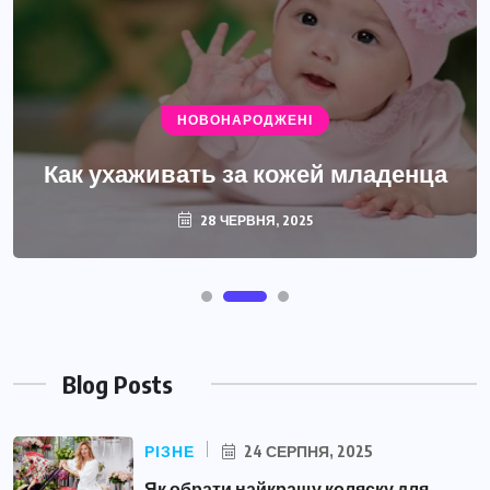
ДБАЄМО ПРО СЕБЕ
НОВОНАРОДЖЕНІ
Як розпізнати та подолати
Как ухаживать за кожей младенца
післяпологову депресію?
28 ЧЕРВНЯ, 2025
29 ТРАВНЯ, 2025
Blog Posts
РІЗНЕ
24 СЕРПНЯ, 2025
Як обрати найкращу коляску для